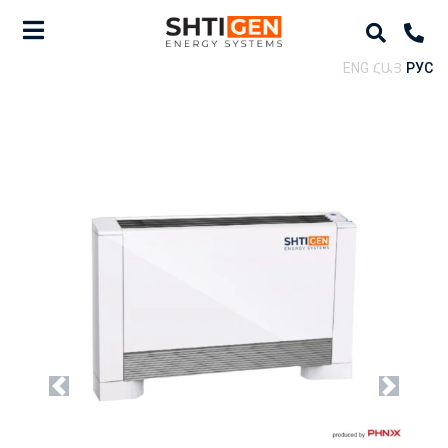
ENG
ՀԱՅ
РУС
Previous
Next