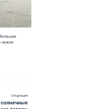
е больших
е нужно
Следующий
 солнечные
ную погоду,