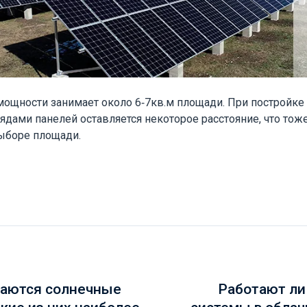
мощности занимает около 6-7кв.м площади. При постройк
ядами панелей оставляется некоторое расстояние, что тож
ыборе площади.
чаются солнечные
Работают ли
акие из них наиболее
системы в облач