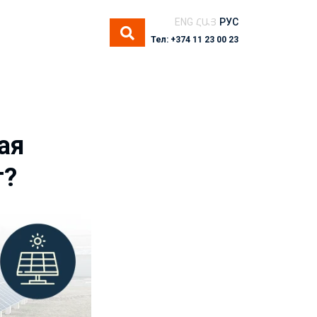
ENG
ՀԱՅ
РУС
Тел: +374 11 23 00 23
ая
т?