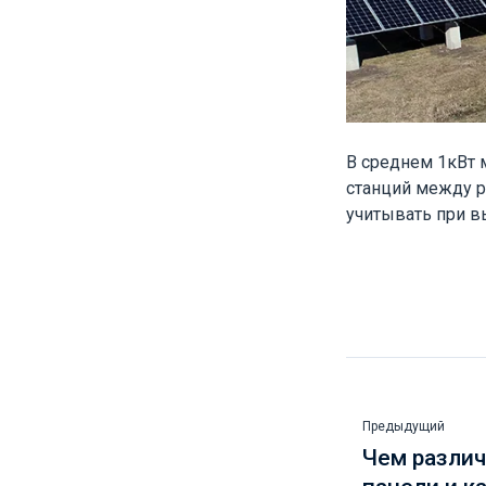
В среднем 1кВт 
станций между р
учитывать при в
Предыдущий
Чем разли
панели и к