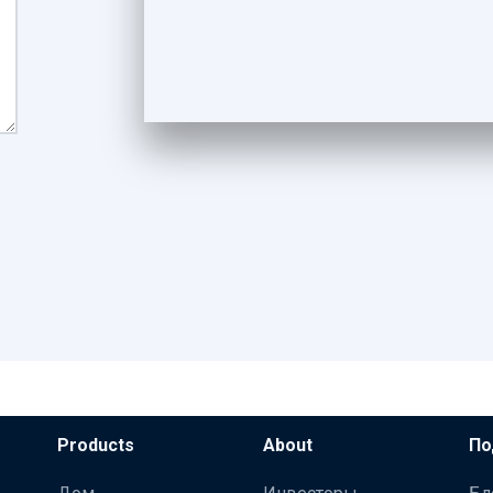
Products
About
По
Дом
Инвесторы
Бл