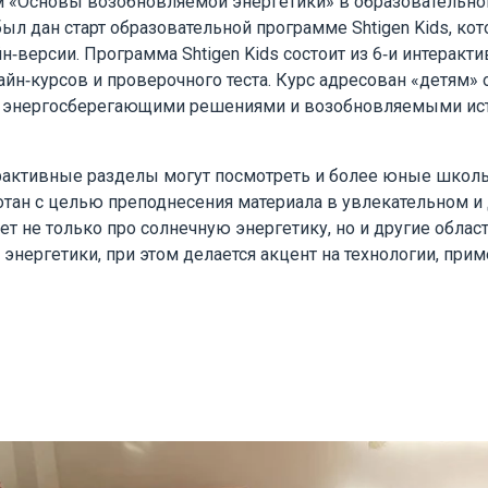
м «Основы возобновляемой энергетики» в образовательно
был дан старт образовательной программе Shtigen Kids, ко
н-версии. Программа Shtigen Kids состоит из 6-и интеракт
н-курсов и проверочного теста. Курс адресован «детям» от
 энергосберегающими решениями и возобновляемыми ис
активные разделы могут посмотреть и более юные школьн
отан с целью преподнесения материала в увлекательном и
т не только про солнечную энергетику, но и другие облас
энергетики, при этом делается акцент на технологии, при