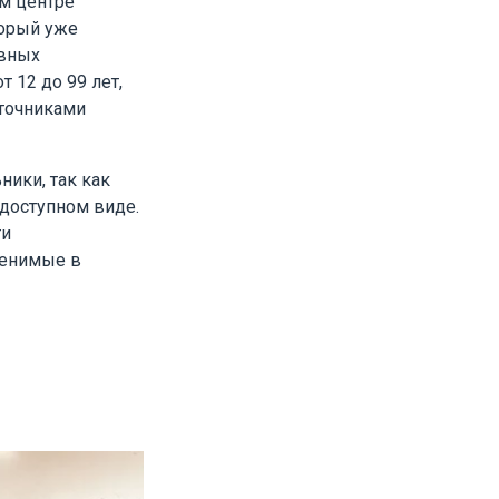
м центре
торый уже
ивных
 12 до 99 лет,
точниками
ики, так как
 доступном виде.
ти
менимые в