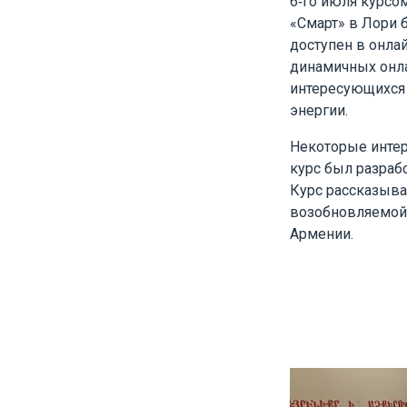
6-го июля курсо
«Смарт» в Лори 
доступен в онлай
динамичных онлай
интересующихся
энергии.
Некоторые интер
курс был разраб
Курс рассказывае
возобновляемой 
Армении.