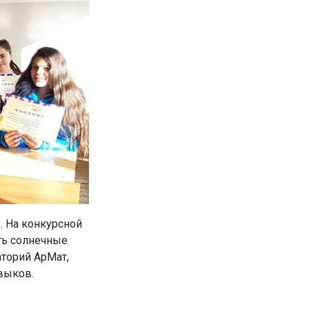
. На конкурсной
ть солнечные
аторий АрМат,
выков.