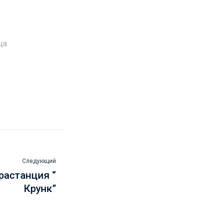
ца
Следующий
растанция “
Крунк”