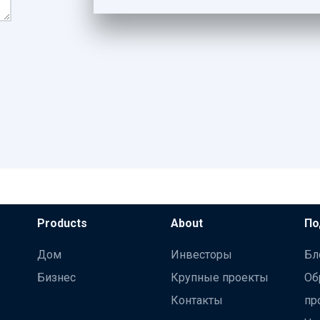
Products
About
По
Дом
Инвесторы
Бл
Бизнес
Крупные проекты
Об
Контакты
пр