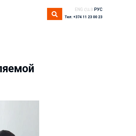
ENG
ՀԱՅ
РУС
Тел: +374 11 23 00 23
ляемой