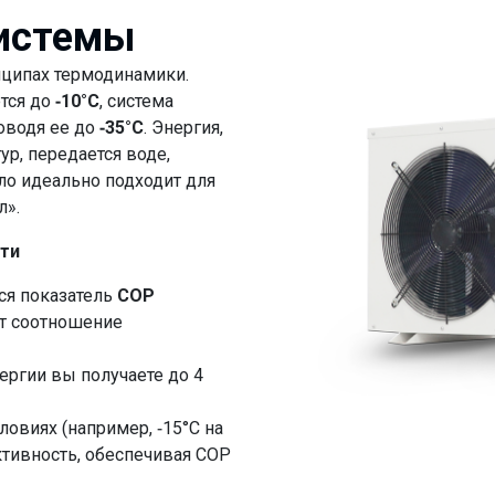
системы
нципах термодинамики.
ется до
-10°C
, система
оводя ее до
-35°C
. Энергия,
ур, передается воде,
пло идеально подходит для
л».
ти
ся показатель
COP
ет соотношение
ергии вы получаете до 4
овиях (например, -15°C на
тивность, обеспечивая COP