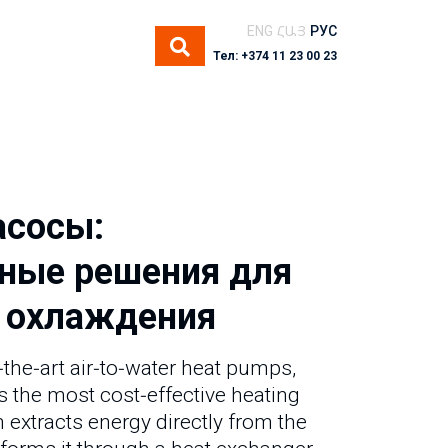
ENG
ՀԱՅ
РУС
Тел: +374 11 23 00 23
асосы:
ные решения для
и охлаждения
-the-art air-to-water heat pumps,
s the most cost-effective heating
 extracts energy directly from the