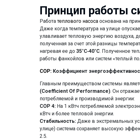
Принцип работы 
Работа
теплового насоса
основана на при
Даже когда температура на улице опуска
улавливает тепловую энергию воздуха, д
полученная за счет этой разницы температ
нагревая ее до
35°C-40°C
. Полученное те
работы фанкойлов или систем «теплый по
COP:
Коэффициент энергоэффективнос
Главным преимуществом системы являет
(Coefficient Of Performance)
. Он отража
потребляемой и производимой энергии:
COP 4:
На 1 кВтч потребляемой электроэн
кВтч и более тепловой энергии.
Стабильность:
Даже в экстремальных усл
улице) система сохраняет высокую эффек
2.5.